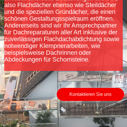
also Flachdächer ebenso wie Steildächer
und die speziellen Gründächer, die einen
schönen Gestaltungsspielraum eröffnen.
Andererseits sind wir Ihr Ansprechpartner
für Dachreparaturen aller Art inklusive der
zuverlässigen Flachdachabdichtung sowie
notwendiger Klempnerarbeiten, wie
beispielsweise Dachrinnen oder
Abdeckungen für Schornsteine.
Kontaktieren Sie uns