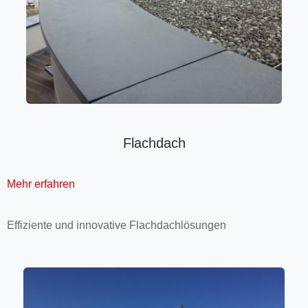
Flach­dach
Mehr erfahren
Effiziente und inno­vative Flach­dach­lösun­gen